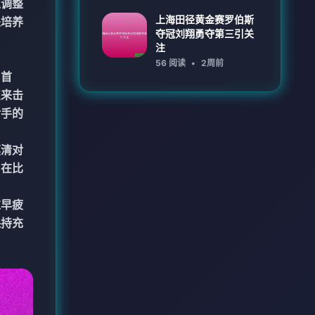
速调整
上海田径黄金赛罗伯斯
是培养
夺冠刘翔勇夺第三引关
注
56 阅读
•
2周前
。首
点来击
对手的
摸清对
。在比
过早疲
保持充