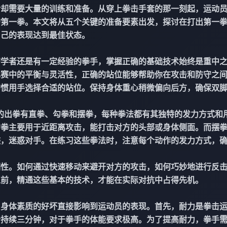
后却需要大量的训练和准备。从穿上拳击手套的那一刻起，运动
的第一拳。本文将从五个关键的准备要素出发，探讨在打出第一
自己的表现达到最佳状态。
初学者还是有一定经验的拳手，掌握正确的基础技术始终是重中
比赛中的平衡与灵活性，正确的站位能够帮助你在攻击和防守之
的惯用手选择合适的站位。保持身体重心稍微偏向后方，确保双
的出拳有直拳、勾拳和摆拳，每种拳法都有其独特的发力方式和
勾拳主要用于近距离攻击，能打击对方的头部或身体侧面。而摆
迹，迷惑对手。在练习这些拳法时，注意每个动作的发力方式，
调性。如何通过快速移动来避开对方的攻击，如何巧妙地进行反
之前，精通这些基本的技术，才能在实际对抗中占得先机。
，身体素质的好坏直接影响到运动员的表现。首先，耐力是拳击
合持续三分钟，对于拳手的体能要求极高。为了提高耐力，拳手