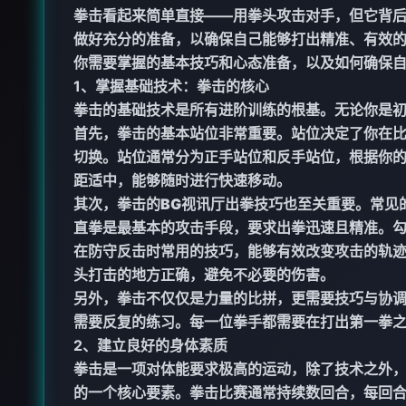
拳击看起来简单直接——用拳头攻击对手，但它背
做好充分的准备，以确保自己能够打出精准、有效
你需要掌握的基本技巧和心态准备，以及如何确保
1、掌握基础技术：拳击的核心
拳击的基础技术是所有进阶训练的根基。无论你是
首先，拳击的基本站位非常重要。站位决定了你在
切换。站位通常分为正手站位和反手站位，根据你
距适中，能够随时进行快速移动。
其次，拳击的
BG视讯厅
出拳技巧也至关重要。常见
直拳是最基本的攻击手段，要求出拳迅速且精准。
在防守反击时常用的技巧，能够有效改变攻击的轨
头打击的地方正确，避免不必要的伤害。
另外，拳击不仅仅是力量的比拼，更需要技巧与协
需要反复的练习。每一位拳手都需要在打出第一拳
2、建立良好的身体素质
拳击是一项对体能要求极高的运动，除了技术之外
的一个核心要素。拳击比赛通常持续数回合，每回