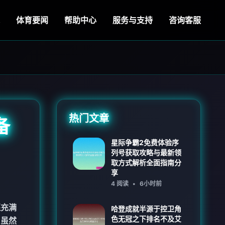
体育要闻
帮助中心
服务与支持
咨询客服
热门文章
备
星际争霸2免费体验序
列号获取攻略与最新领
取方式解析全面指南分
享
4 阅读
•
6小时前
还充满
哈登成就半源于控卫角
色无冠之下排名不及艾
，虽然