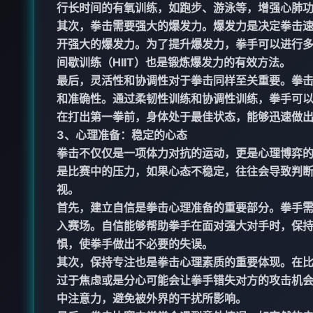
行长时间的有氧训练，如跑步、游泳等，增强心肺
其次，拳击需要强大的爆发力。爆发力是决定拳击
开强大的爆发力。为了提升爆发力，拳手可以进行
间歇训练（HIIT）也是锻炼爆发力的有效方法。
最后，灵活性和协调性对于拳击同样至关重要。拳
和准确性。通过柔韧性训练和协调性训练，拳手可
在打出第一拳前，身体处于最佳状态，能够迅速做
3、心理准备：稳定的心态
拳击不仅仅是一项体力对抗的运动，更是心理博弈
是比赛中的压力，如果心态不稳定，往往会导致判
视。
首先，建立自信是拳击心理准备的重要部分。拳手
入赛场。自信能够帮助拳手在面对强大对手时，保
惧，使拳手做出不必要的失误。
其次，保持专注也是拳击心理素质的重要体现。在
过于焦虑或是分心可能会让拳手错失对方的攻击机
中注意力，避免被外界的干扰所影响。