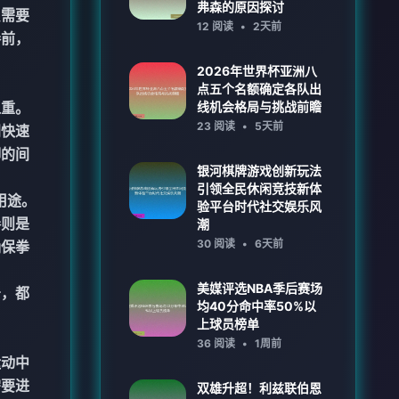
弗森的原因探讨
员需要
12 阅读
•
2天前
拳前，
2026年世界杯亚洲八
点五个名额确定各队出
之重。
线机会格局与挑战前瞻
23 阅读
•
5天前
间快速
脚的间
银河棋牌游戏创新玩法
引领全民休闲竞技新体
用途。
验平台时代社交娱乐风
拳则是
潮
30 阅读
•
6天前
确保拳
美媒评选NBA季后赛场
击，都
均40分命中率50%以
上球员榜单
36 阅读
•
1周前
运动中
需要进
双雄升超！利兹联伯恩