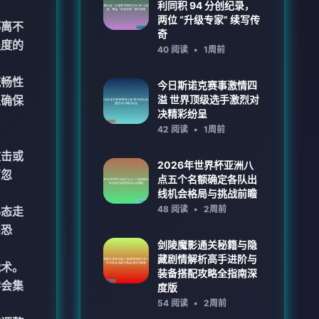
利同积 94 分创纪录，
两位 “升级专家” 续写传
都离不
奇
强度的
40 阅读
•
1周前
流畅性
今日斯诺克赛事激情四
以确保
溢 世界顶级选手激烈对
决精彩纷呈
42 阅读
•
1周前
攻击或
2026年世界杯亚洲八
可忽
点五个名额确定各队出
线机会格局与挑战前瞻
48 阅读
•
2周前
心态走
和恐
剑陵魔影通关秘籍与隐
藏剧情解析高手进阶与
战术。
装备搭配攻略全指南深
学会集
度版
54 阅读
•
2周前